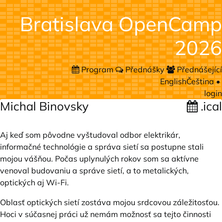
Bratislava OpenCamp
2026
Program
Přednášky
Přednášející
English
Čeština
•
login
Michal Binovsky
.ical
Aj keď som pôvodne vyštudoval odbor elektrikár,
informačné technológie a správa sietí sa postupne stali
mojou vášňou. Počas uplynulých rokov som sa aktívne
venoval budovaniu a správe sietí, a to metalických,
optických aj Wi-Fi.
Oblasť optických sietí zostáva mojou srdcovou záležitosťou.
Hoci v súčasnej práci už nemám možnosť sa tejto činnosti